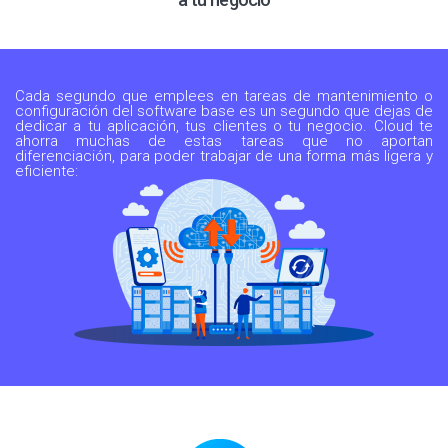
Cada segundo que emplees en tareas de mantenimiento o
configuración del software base es un segundo que dejas de
dedicar a tu aplicación, tus clientes o tu negocio. Cloud te
ahorra muchas de estas tareas que no aportan
diferenciación, para poder trabajar de una forma más ligera y
eficiente: