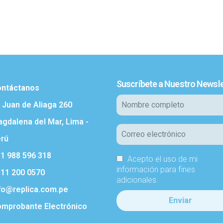
Suscríbete a Nuestro Newsle
ntáctanos
. Juan de Aliaga 260
gdalena del Mar, Lima -
rú
1 988 596 318
Acepto el uso de mi
información para fines
11 200 0570
adicionales.
fo@replica.com.pe
mprobante Electrónico