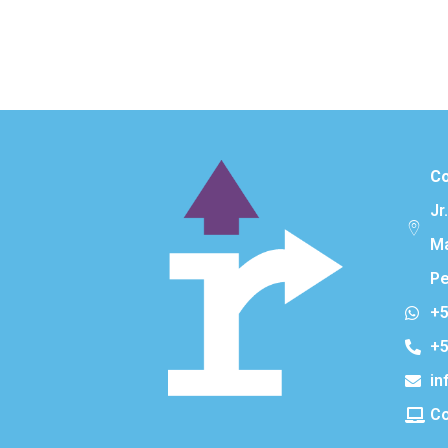
Co
Jr
Ma
Pe
+5
+5
in
Co