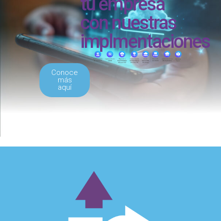
tu empresa
con nuestras
implmentaciones
Conoce
más
aquí