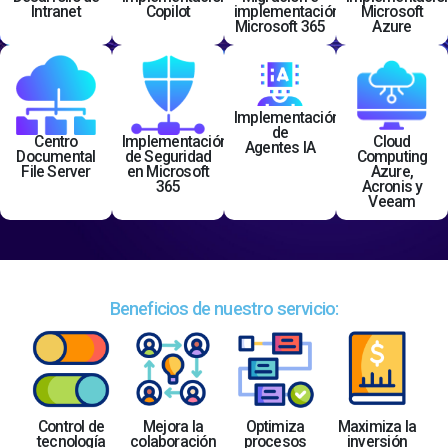
Intranet
Copilot
implementación
Microsoft
Microsoft 365
Azure
Implementación
de
Centro
Implementación
Cloud
Agentes IA
Documental
de Seguridad
Computing
File Server
en Microsoft
Azure,
365
Acronis y
Veeam
Beneficios de nuestro servicio:
Control de
Mejora la
Optimiza
Maximiza la
tecnología
colaboración
procesos
inversión