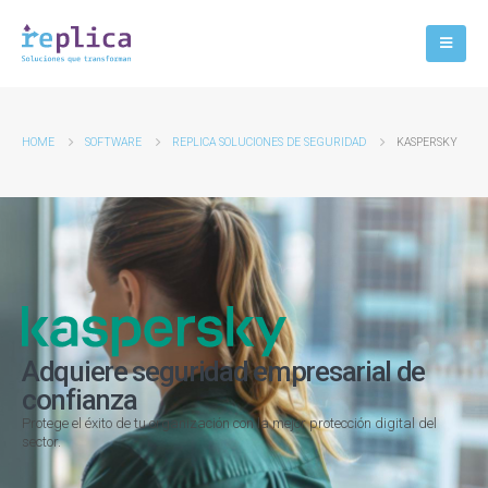
HOME
SOFTWARE
REPLICA SOLUCIONES DE SEGURIDAD
KASPERSKY
Adquiere seguridad empresarial de
confianza
Protege el éxito de tu organización con la mejor protección digital del
sector.