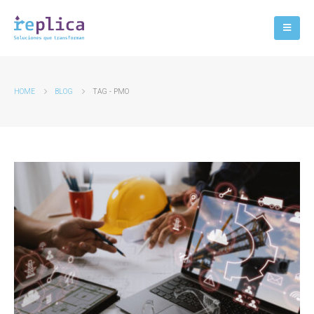
HOME
BLOG
TAG -
PMO