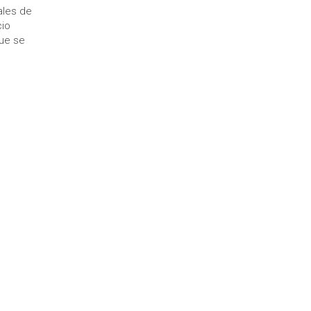
ales de
cio
que se