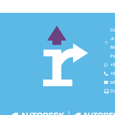
Co
Jr
Ma
Pe
+5
+5
in
Co