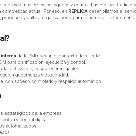
cada vez más precisión, agilidad y control. Las oficinas tradicion
a complejidad actual. Por eso, en
REPLICA
desarrollamos el servi
a, procesos y cultura organizacional para transformar la forma en 
al?
 interna
de la PMO, según el contexto del cliente.
IM para planificación, ejecución y control.
 total del avance, riesgos y entregables.
guran gobernanza y trazabilidad.
be, con acceso controlado y respaldo automático.
n
os estratégicos de la empresa.
ictiva y control digital.
sos automatizados.
tados.