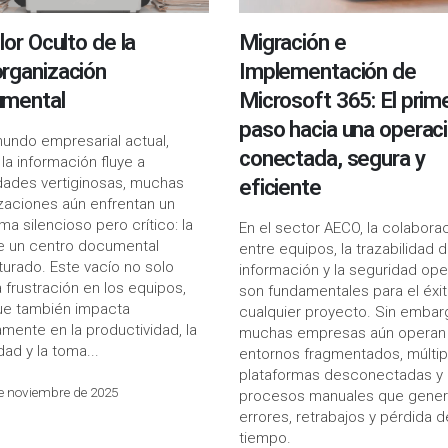
lor Oculto de la
Migración e
rganización
Implementación de
mental
Microsoft 365: El prim
paso hacia una operac
mundo empresarial actual,
conectada, segura y
la información fluye a
dades vertiginosas, muchas
eficiente
zaciones aún enfrentan un
ma silencioso pero crítico: la
En el sector AECO, la colabora
de un centro documental
entre equipos, la trazabilidad d
turado. Este vacío no solo
información y la seguridad ope
 frustración en los equipos,
son fundamentales para el éxi
ue también impacta
cualquier proyecto. Sin embar
amente en la productividad, la
muchas empresas aún operan
dad y la toma...
entornos fragmentados, múltip
plataformas desconectadas y
e noviembre de 2025
procesos manuales que gene
errores, retrabajos y pérdida d
tiempo.