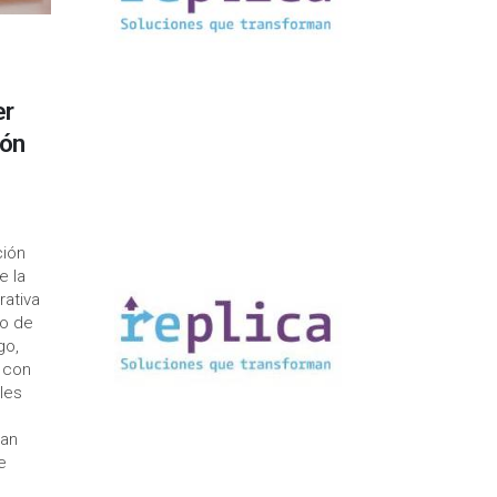
er
ión
ción
e la
rativa
to de
go,
 con
les
ran
e