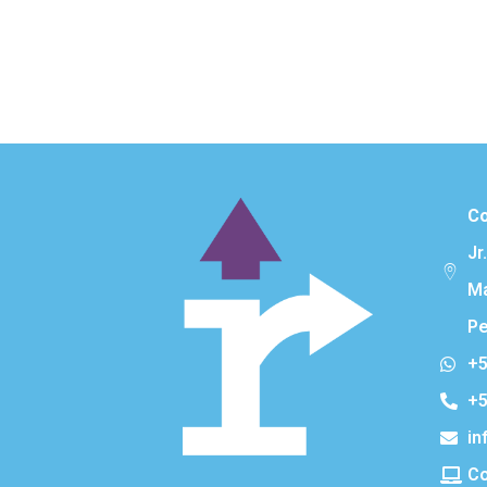
Co
Jr
Ma
Pe
+5
+5
in
Co