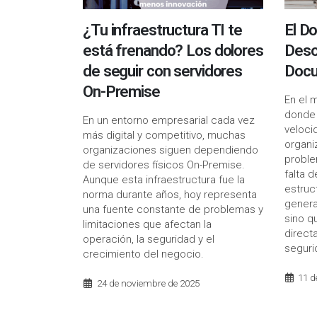
¿Tu infraestructura TI te
El Do
está frenando? Los dolores
Deso
de seguir con servidores
Docu
On-Premise
En el 
donde 
En un entorno empresarial cada vez
veloci
más digital y competitivo, muchas
organi
organizaciones siguen dependiendo
proble
de servidores físicos On-Premise.
falta 
Aunque esta infraestructura fue la
estruc
norma durante años, hoy representa
genera
una fuente constante de problemas y
sino q
limitaciones que afectan la
direct
operación, la seguridad y el
seguri
crecimiento del negocio.
11 d
24 de noviembre de 2025