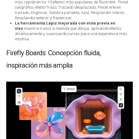
más rápido en los 10 efectos más populares de Illustrator: Pincel
caligráfico, efecto Trazo, Trazado desplazado, Pincel Arte en
trazado, Engrosar, Sombra paralela, Azul, Resplandor interior,
Resplandor exterior y Rasterizar.
La herramienta Lápiz mejorada con vista previa en
vivo
muestra trazos a medida que dibuja, aplicando efectos
dinámicamente y suavizando curvas para una experiencia más
intuitiva.
Firefly Boards: Concepción fluida,
inspiración más amplia