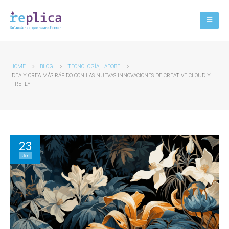
HOME
BLOG
TECNOLOGÍA
,
ADOBE
IDEA Y CREA MÁS RÁPIDO CON LAS NUEVAS INNOVACIONES DE CREATIVE CLOUD Y
FIREFLY
23
Jun