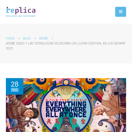
HOME
BLOG
ADOBE
ADOBE VIDEO Y LAS TECNOLOGÍAS 3D OCUPAN UN LUGAR CENTRAL EN LOS OSCAR®
2023
28
Mar