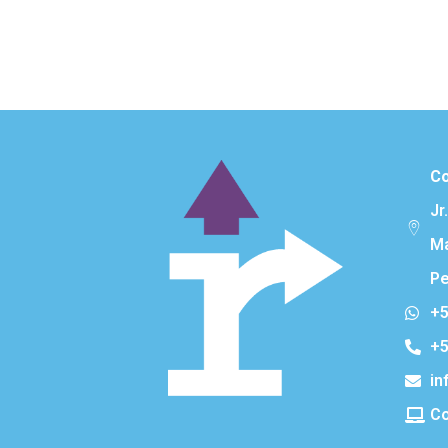
Co
Jr
Ma
Pe
+5
+5
in
Co