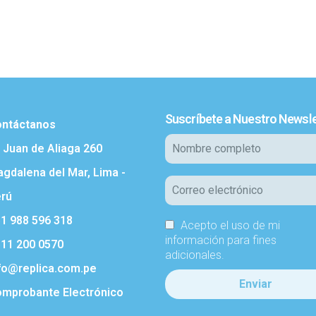
Suscríbete a Nuestro Newsle
ntáctanos
. Juan de Aliaga 260
gdalena del Mar, Lima -
rú
1 988 596 318
Acepto el uso de mi
información para fines
11 200 0570
adicionales.
fo@replica.com.pe
mprobante Electrónico