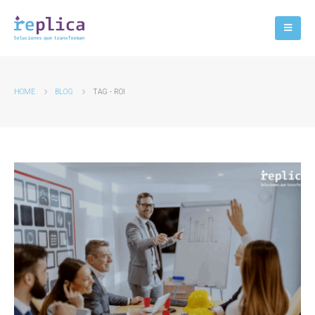
HOME
BLOG
TAG -
ROI