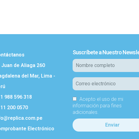
Suscríbete a Nuestro Newsle
ntáctanos
. Juan de Aliaga 260
gdalena del Mar, Lima -
rú
1 988 596 318
Acepto el uso de mi
información para fines
11 200 0570
adicionales.
fo@replica.com.pe
mprobante Electrónico