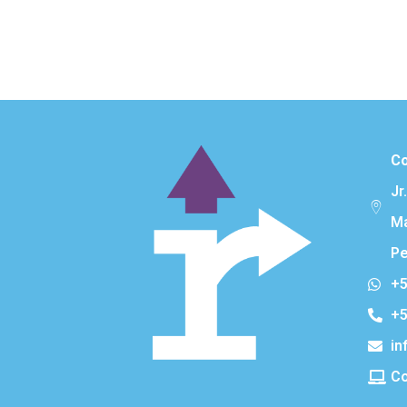
Co
Jr
Ma
Pe
+5
+5
in
Co