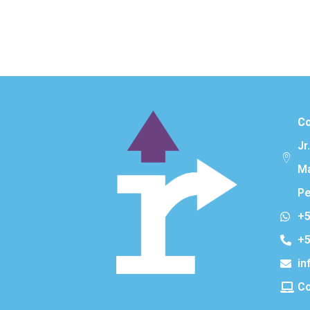
Co
Jr
Ma
Pe
+5
+5
in
Co