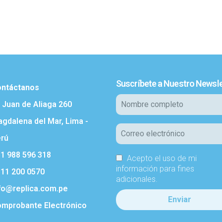
Suscríbete a Nuestro Newsle
ntáctanos
. Juan de Aliaga 260
gdalena del Mar, Lima -
rú
1 988 596 318
Acepto el uso de mi
información para fines
11 200 0570
adicionales.
fo@replica.com.pe
mprobante Electrónico