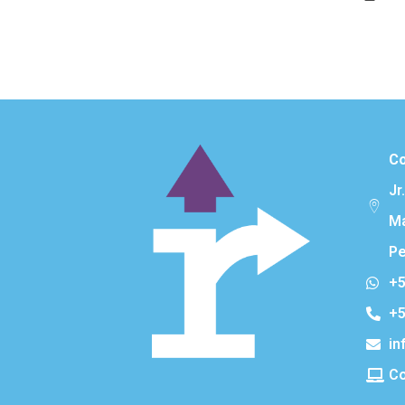
Co
Jr
Ma
Pe
+5
+5
in
Co