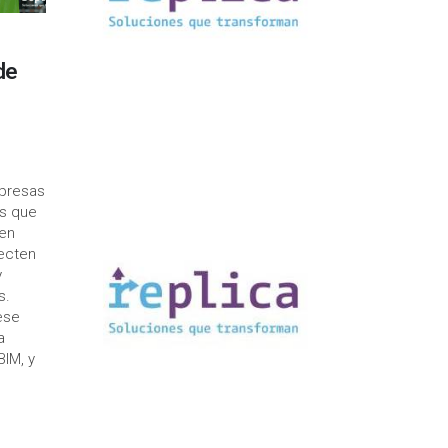
e
de
mpresas
s que
ren
ecten
y
s.
ese
a
BIM, y