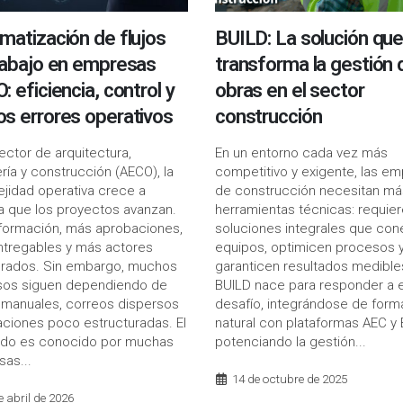
matización de flujos
BUILD: La solución qu
rabajo en empresas
transforma la gestión 
 eficiencia, control y
obras en el sector
s errores operativos
construcción
sector de arquitectura,
En un entorno cada vez más
ería y construcción (AECO), la
competitivo y exigente, las e
jidad operativa crece a
de construcción necesitan má
 que los proyectos avanzan.
herramientas técnicas: requie
formación, más aprobaciones,
soluciones integrales que con
tregables y más actores
equipos, optimicen procesos 
crados. Sin embargo, muchos
garanticen resultados medible
sos siguen dependiendo de
BUILD nace para responder a 
 manuales, correos dispersos
desafío, integrándose de form
daciones poco estructuradas. El
natural con plataformas AEC y 
ado es conocido por muchas
potenciando la gestión...
as...
14 de octubre de 2025
e abril de 2026