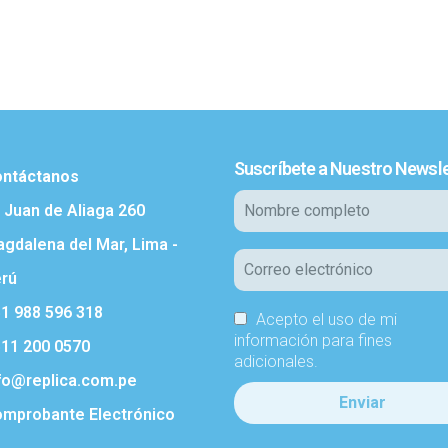
Suscríbete a Nuestro Newsle
ntáctanos
. Juan de Aliaga 260
gdalena del Mar, Lima -
rú
1 988 596 318
Acepto el uso de mi
información para fines
11 200 0570
adicionales.
fo@replica.com.pe
mprobante Electrónico