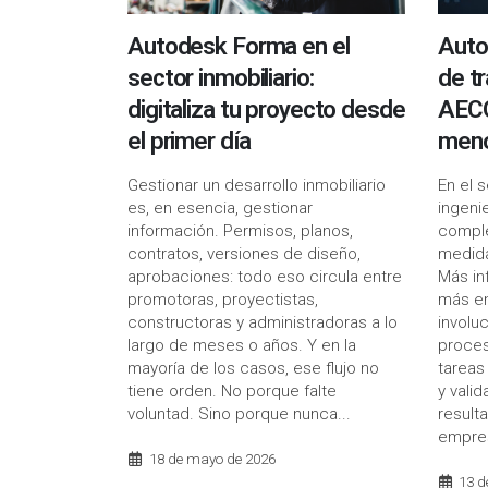
Autodesk Forma en el
Auto
sector inmobiliario:
de t
digitaliza tu proyecto desde
AECO:
el primer día
meno
Gestionar un desarrollo inmobiliario
En el 
es, en esencia, gestionar
ingeni
información. Permisos, planos,
comple
contratos, versiones de diseño,
medida
aprobaciones: todo eso circula entre
Más in
promotoras, proyectistas,
más en
constructoras y administradoras a lo
involu
largo de meses o años. Y en la
proce
mayoría de los casos, ese flujo no
tareas
tiene orden. No porque falte
y vali
voluntad. Sino porque nunca...
result
empres
18 de mayo de 2026
13 d