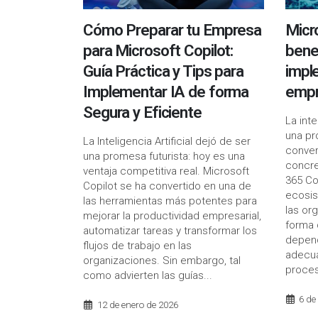
Cómo Preparar tu Empresa
Micr
para Microsoft Copilot:
bene
Guía Práctica y Tips para
impl
Implementar IA de forma
emp
Segura y Eficiente
La inte
una pr
La Inteligencia Artificial dejó de ser
conver
una promesa futurista: hoy es una
concre
ventaja competitiva real. Microsoft
365 Co
Copilot se ha convertido en una de
ecosis
las herramientas más potentes para
las or
mejorar la productividad empresarial,
forma 
automatizar tareas y transformar los
depen
flujos de trabajo en las
adecua
organizaciones. Sin embargo, tal
proceso
como advierten las guías...
6 de
12 de enero de 2026