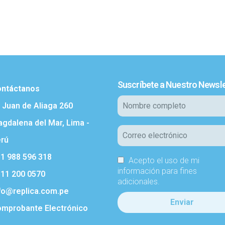
Suscríbete a Nuestro Newsle
ntáctanos
. Juan de Aliaga 260
gdalena del Mar, Lima -
rú
1 988 596 318
Acepto el uso de mi
información para fines
11 200 0570
adicionales.
fo@replica.com.pe
mprobante Electrónico