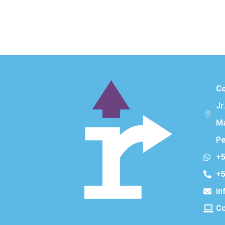
Co
Jr
Ma
Pe
+5
+5
in
Co