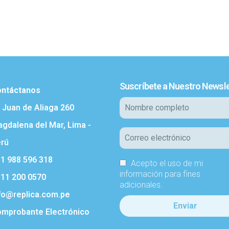
Suscríbete a Nuestro Newsle
ntáctanos
. Juan de Aliaga 260
gdalena del Mar, Lima -
rú
1 988 596 318
Acepto el uso de mi
información para fines
11 200 0570
adicionales.
fo@replica.com.pe
mprobante Electrónico