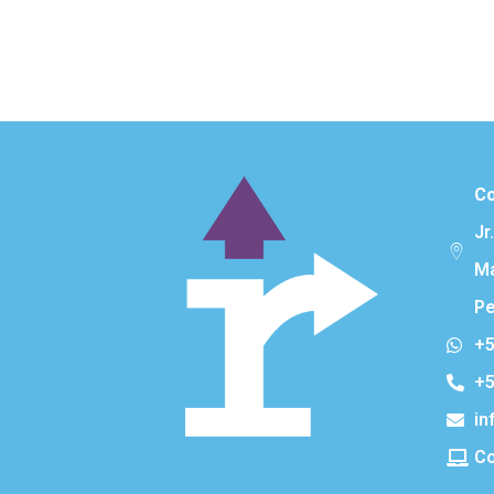
Co
Jr
Ma
Pe
+5
+5
in
Co