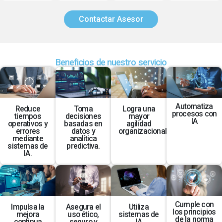
Contactar Asesor
Beneficios de nuestro servicio
Automatiza
Reduce
Toma
Logra una
procesos con
tiempos
decisiones
mayor
IA
operativos y
basadas en
agilidad
errores
datos y
organizacional
mediante
analítica
sistemas de
predictiva.
IA.
Cumple con
Impulsa la
Asegura el
Utiliza
los principios
mejora
uso ético,
sistemas de
de la norma