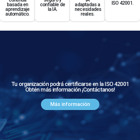
continua
seguro y
IA
ISO 42001.
basada en
confiable de
adaptadas a
aprendizaje
la IA.
necesidades
automático.
reales.
Tu organización podrá certificarse en la ISO 42001
Obtén más información ¡Contáctanos!
Más información