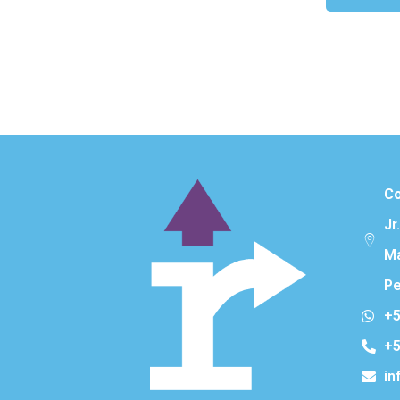
Co
Jr
Ma
Pe
+5
+5
in