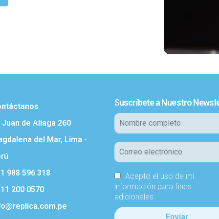
Suscríbete a Nuestro Newsle
ntáctanos
. Juan de Aliaga 260
gdalena del Mar, Lima -
rú
1 988 596 318
Acepto el uso de mi
información para fines
11 200 0570
adicionales.
fo@replica.com.pe