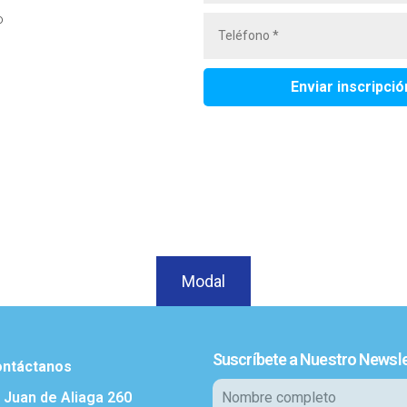
o
Modal
Suscríbete a Nuestro Newsle
ntáctanos
. Juan de Aliaga 260