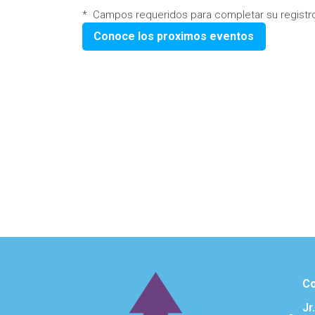
* Campos requeridos para completar su registr
Conoce los proximos eventos
Co
Jr