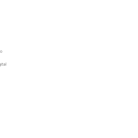
to
ital