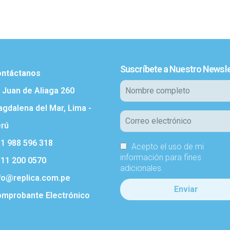
Suscríbete a Nuestro Newsle
ntáctanos
. Juan de Aliaga 260
gdalena del Mar, Lima -
rú
1 988 596 318
Acepto el uso de mi
información para fines
11 200 0570
adicionales.
fo@replica.com.pe
mprobante Electrónico