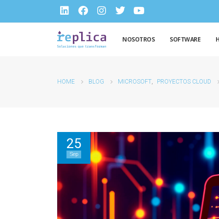
NOSOTROS
SOFTWARE
HOME
BLOG
MICROSOFT
,
PROYECTOS CLOUD
25
Sep