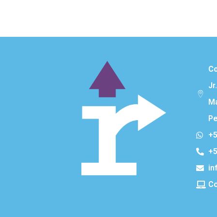
Co
Jr
Ma
Pe
+5
+5
in
Co