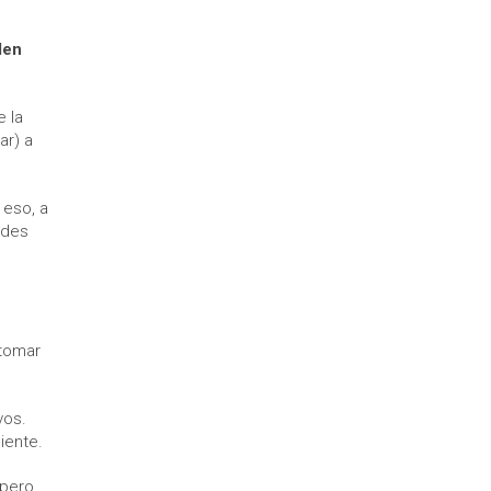
den
e la
ar) a
 eso, a
ades
 tomar
vos.
iente.
 pero