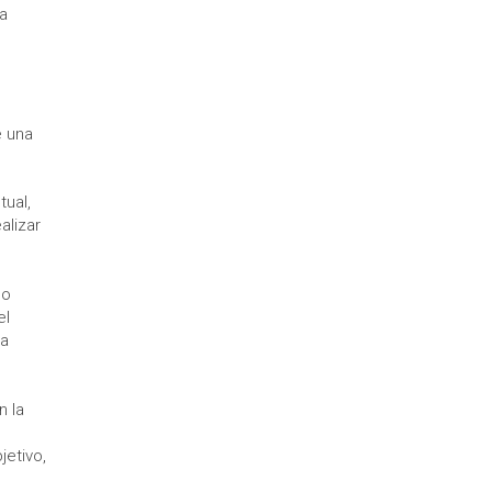
 a
e una
tual,
alizar
lo
el
 a
n la
jetivo,