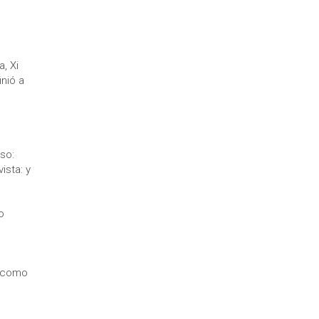
, Xi
nió a
so:
ista: y
o
e como