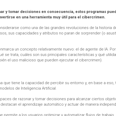
onar y tomar decisiones en consecuencia, estos programas pue
vertirse en una herramienta muy útil para el cibercrimen.
 considerarse como una de las grandes revoluciones de la historia d
os, sus capacidades y atributos no paran de sorprender (o asust
nmarca un concepto relativamente nuevo: el de agente de IA. Por
se trata, cuáles son sus principales características y qué utilid
én el uso malicioso que pueden ejecutar el cibercrimen).
ma que tiene la capacidad de percibir su entorno y, en base a eso,
delos de Inteligencia Artificial.
paces de razonar y tomar decisiones para alcanzar ciertos objeti
 destacan el aprendizaje automático y actuar de manera independ
 permite a los usuarios optimizar y automatizar flujos de trabajo,