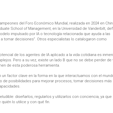
Campeones del Foro Económico Mundial, realizada en 2024 en China
duate School of Management, en la Universidad de Vanderbilt, defi
odelo impulsado por IA o tecnología relacionada que ayuda a las
 a tomar decisiones”. Otros especialistas lo catalogaron como
otencial de los agentes de IA aplicado a la vida cotidiana es inmen
jos. Pero a su vez, existe un lado B que no se debe perder de v
imen de esta poderosa herramienta.
n un factor clave en la forma en la que interactuamos con el mund
nico de posibilidades para mejorar procesos, tomar decisiones más
capacidades.
eludible: diseñarlos, regularlos y utilizarlos con conciencia, ya qu
uién lo utilice y con qué fin.