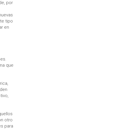
de, por
 nuevas
te tipo
ar en
ces.
rma que
rica,
nden
tivo,
quellos
on otro
es para