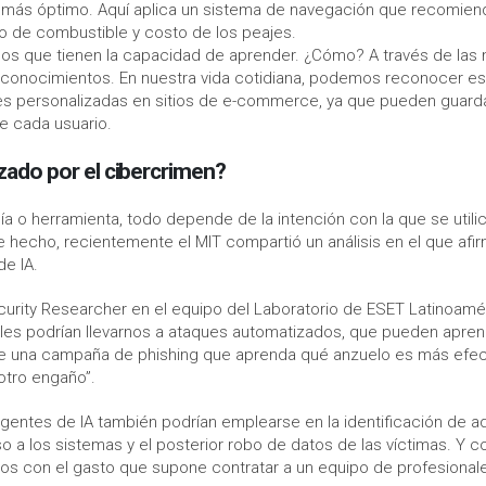
el más óptimo. Aquí aplica un sistema de navegación que recomien
o de combustible y costo de los peajes.
icos que tienen la capacidad de aprender. ¿Cómo? A través de las
conocimientos. En nuestra vida cotidiana, podemos reconocer es
s personalizadas en sitios de e-commerce, ya que pueden guard
de cada usuario.
zado por el cibercrimen?
a o herramienta, todo depende de la intención con la que se utili
 hecho, recientemente el MIT compartió un análisis en el que afi
e IA.
ecurity Researcher en el equipo del Laboratorio de ESET Latinoamé
inales podrían llevarnos a ataques automatizados, que pueden apre
nte una campaña de phishing que aprenda qué anzuelo es más efec
otro engaño”.
gentes de IA también podrían emplearse en la identificación de a
 a los sistemas y el posterior robo de datos de las víctimas. Y c
 con el gasto que supone contratar a un equipo de profesional