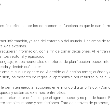
.
están definidas por los componentes funcionales que le dan form
ner información, ya sea del entorno o del usuario. Hablamos de te
a APIs externas.
 recuperar información, con el fin de tomar decisiones. Allí entran 
ntos vectorial y episódico.
lenguaje, redes neuronales o motores de planificación, puede inte
teada y decidir qué hacer.
diante el cual un agente de IA decide qué acción tomar, cuándo y
isión, los motores de reglas, el aprendizaje por refuerzo o los flu
le permiten ejecutar acciones en el mundo digital o físico. ¿Cóm
queda y sistemas externos, entre otros.
e concretamente define lo que el agente puede y no puede hacer. 
 pero también impone y restricciones. Esto es a través de prompts,