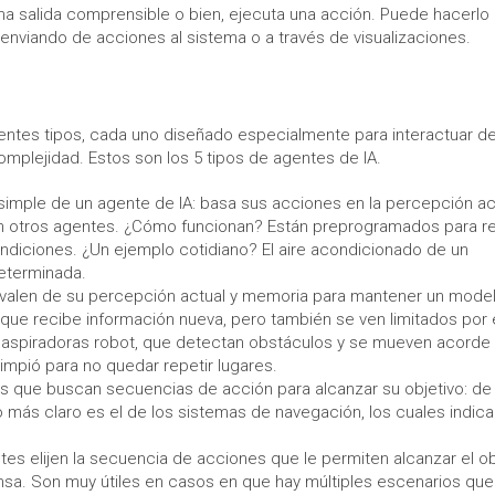
una salida comprensible o bien, ejecuta una acción. Puede hacerlo
 enviando de acciones al sistema o a través de visualizaciones.
erentes tipos, cada uno diseñado especialmente para interactuar d
plejidad. Estos son los 5 tipos de agentes de IA.
 simple de un agente de IA: basa sus acciones en la percepción ac
n otros agentes. ¿Cómo funcionan? Están preprogramados para re
diciones. ¿Un ejemplo cotidiano? El aire acondicionado de un
eterminada.
 valen de su percepción actual y memoria para mantener un mode
a que recibe información nueva, pero también se ven limitados por 
s aspiradoras robot, que detectan obstáculos y se mueven acorde
limpió para no quedar repetir lugares.
s que buscan secuencias de acción para alcanzar su objetivo: de
o más claro es el de los sistemas de navegación, los cuales indica
tes elijen la secuencia de acciones que le permiten alcanzar el ob
ensa. Son muy útiles en casos en que hay múltiples escenarios que