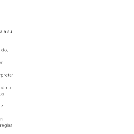
a a su
xto,
en
rpretar
 cómo.
jos
o?
En
 reglas