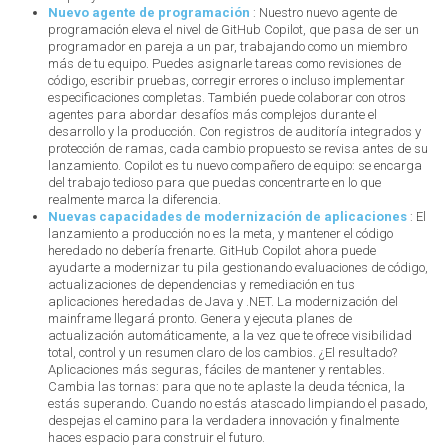
Nuevo agente de programación
: Nuestro nuevo agente de
programación eleva el nivel de GitHub Copilot, que pasa de ser un
programador en pareja a un par, trabajando como un miembro
más de tu equipo. Puedes asignarle tareas como revisiones de
código, escribir pruebas, corregir errores o incluso implementar
especificaciones completas. También puede colaborar con otros
agentes para abordar desafíos más complejos durante el
desarrollo y la producción. Con registros de auditoría integrados y
protección de ramas, cada cambio propuesto se revisa antes de su
lanzamiento. Copilot es tu nuevo compañero de equipo: se encarga
del trabajo tedioso para que puedas concentrarte en lo que
realmente marca la diferencia.
Nuevas capacidades de modernización de aplicaciones
: El
lanzamiento a producción no es la meta, y mantener el código
heredado no debería frenarte. GitHub Copilot ahora puede
ayudarte a modernizar tu pila gestionando evaluaciones de código,
actualizaciones de dependencias y remediación en tus
aplicaciones heredadas de Java y .NET. La modernización del
mainframe llegará pronto. Genera y ejecuta planes de
actualización automáticamente, a la vez que te ofrece visibilidad
total, control y un resumen claro de los cambios. ¿El resultado?
Aplicaciones más seguras, fáciles de mantener y rentables.
Cambia las tornas: para que no te aplaste la deuda técnica, la
estás superando. Cuando no estás atascado limpiando el pasado,
despejas el camino para la verdadera innovación y finalmente
haces espacio para construir el futuro.