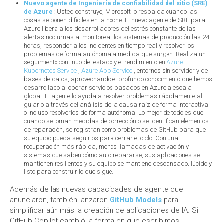
Nuevo agente de Ingeniería de confiabilidad del sitio (SRE)
de Azure
: Usted construye, Microsoft lo respalda cuando las
cosas se ponen difíciles en la noche. El nuevo agente de SRE para
Azure libera a los desarrolladores del estrés constante de las
alertas nocturnas al monitorear los sistemas de producción las 24
horas, responder a los incidentes en tiempo real y resolver los
problemas de forma autónoma a medida que surgen. Realiza un
seguimiento continuo del estado y el rendimiento en
Azure
Kubernetes Service
,
Azure App Service
, entornos sin servidor y de
bases de datos, aprovechando el profundo conocimiento que hemos
desarrollado al operar servicios basados ​​en Azure a escala
global. El agente lo ayuda a resolver problemas rápidamente al
guiarlo a través del análisis de la causa raíz de forma interactiva
o incluso resolverlos de forma autónoma. Lo mejor de todo es que
cuando se toman medidas de corrección o se identifican elementos
de reparación, se registran como problemas de GitHub para que
su equipo pueda seguirlos para cerrar el ciclo. Con una
recuperación más rápida, menos llamadas de activación y
sistemas que saben cómo auto-repararse, sus aplicaciones se
mantienen resilientes y su equipo se mantiene descansado, lúcido y
listo para construir lo que sigue.
Además de las nuevas capacidades de agente que
anunciaron, también lanzaron
GitHub Models
para
simplificar aún más la creación de aplicaciones de IA. Si
GitHub Copilot cambió la forma en que escribimos