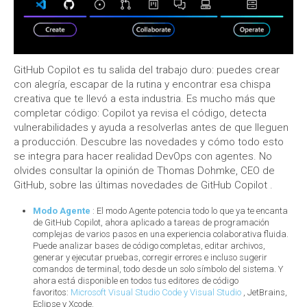
GitHub Copilot es tu salida del trabajo duro: puedes crear
con alegría, escapar de la rutina y encontrar esa chispa
creativa que te llevó a esta industria. Es mucho más que
completar código: Copilot ya revisa el código, detecta
vulnerabilidades y ayuda a resolverlas antes de que lleguen
a producción. Descubre las novedades y cómo todo esto
se integra para hacer realidad DevOps con agentes. No
olvides consultar la opinión de Thomas Dohmke, CEO de
GitHub, sobre las últimas novedades de GitHub Copilot .
Modo Agente
: El modo Agente potencia todo lo que ya te encanta
de GitHub Copilot, ahora aplicado a tareas de programación
complejas de varios pasos en una experiencia colaborativa fluida.
Puede analizar bases de código completas, editar archivos,
generar y ejecutar pruebas, corregir errores e incluso sugerir
comandos de terminal, todo desde un solo símbolo del sistema. Y
ahora está disponible en todos tus editores de código
favoritos:
Microsoft Visual Studio Code y Visual Studio
, JetBrains,
Eclipse y Xcode.