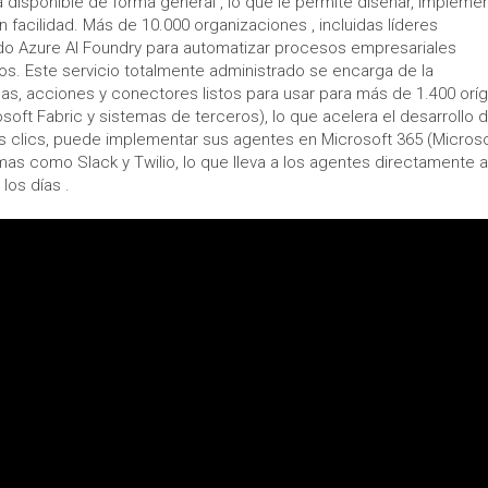
á disponible de forma general , lo que le permite diseñar, implemen
 facilidad. Más de 10.000 organizaciones , incluidas líderes
zado Azure AI Foundry para automatizar procesos empresariales
s. Este servicio totalmente administrado se encarga de la
tillas, acciones y conectores listos para usar para más de 1.400 or
oft Fabric y sistemas de terceros), lo que acelera el desarrollo 
s clics, puede implementar sus agentes en Microsoft 365 (Microso
mas como Slack y Twilio, lo que lleva a los agentes directamente a
los días .