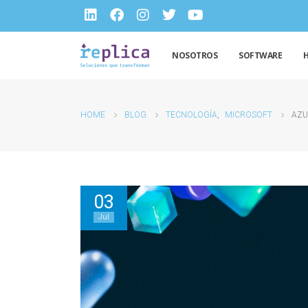
NOSOTROS
SOFTWARE
HOME
BLOG
TECNOLOGÍA
,
MICROSOFT
AZU
03
Jul