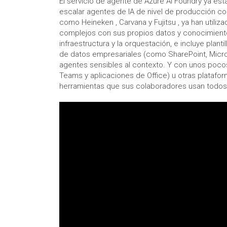
El servicio de agente de Azure AI Foundry ya est
escalar agentes de IA de nivel de producción con
como Heineken , Carvana y Fujitsu , ya han utili
complejos con sus propios datos y conocimiento
infraestructura y la orquestación, e incluye plan
de datos empresariales (como SharePoint, Micros
agentes sensibles al contexto. Y con unos poco
Teams y aplicaciones de Office) u otras platafor
herramientas que sus colaboradores usan todos 