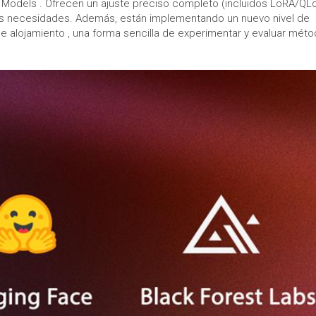
 Models . Ofrecen un ajuste preciso completo (incluidos LoRA/QL
us necesidades. Además, están implementando un nuevo nivel de
 de alojamiento , una forma sencilla de experimentar y evaluar mét