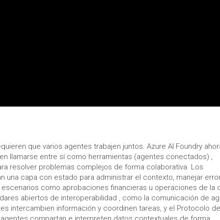
quieren que varios agentes trabajen juntos. Azure AI Foundry ahor
den llamarse entre sí como herramientas (agentes conectados) ,
ra resolver problemas complejos de forma colaborativa. Los
an una capa con estado para administrar el contexto, manejar erro
a escenarios como aprobaciones financieras u operaciones de la
ares abiertos de interoperabilidad , como la comunicación de ag
tes intercambien información y coordinen tareas, y el Protocolo d
 agentes compartan e interpreten datos contextuales de forma