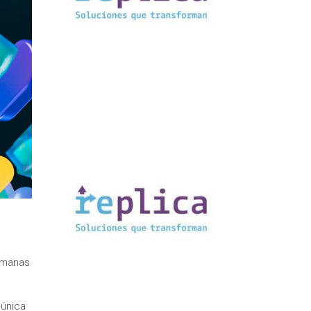
semanas
 única