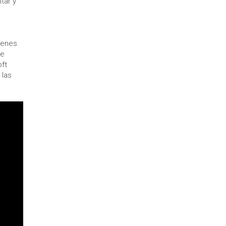
tar y
ígenes
de
ft
 las