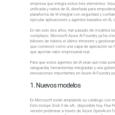
empresa que integra estos tres elementos: Visua
unificada y nativa de IA, diseñada para empoderar
plataforma de IA integral con seguridad y confia
ejecutar aplicaciones y agentes basados ​​en IA, 
En tan solo dos años, han pasado de modelos bás
complejos. Microsoft Azure AI Foundry ya ha cre
billones de tokens el último trimestre y gestion
que comenzó como una capa de aplicación se ha 
que aportan valor empresarial real.
Para que estos agentes de IA sean aún más pot
vanguardia, herramientas integradas y una gober
innovaciones importantes en Azure AI Foundry pa
1. Nuevos modelos
En Microsoft están ampliando su catálogo con m
Esto incluye Grok 3 de xAI , disponible hoy; Flu
versión preliminar a través de Azure OpenAI en