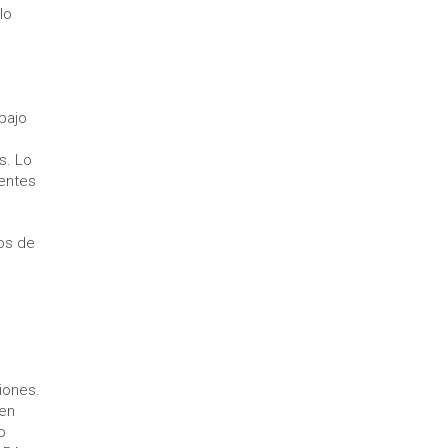
lo
bajo
s. Lo
gentes
os de
iones.
 en
o