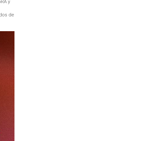
oRA y
odos de