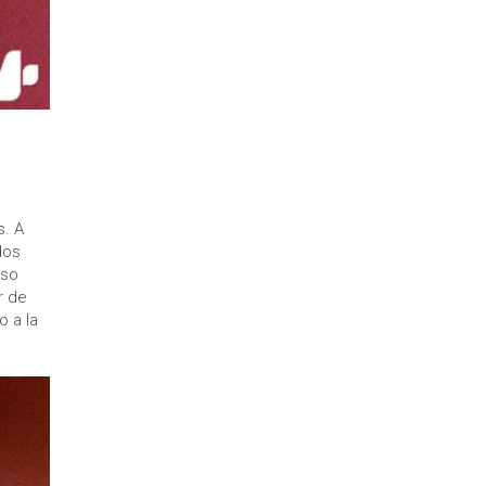
s. A
dos
uso
r de
o a la