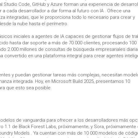
l Studio Code, GitHub y Azure forman una experiencia de desarrol
 a cada desarrollador a dar forma al futuro con IA . Ofrece una
nza integradas, que le proporciona todo lo necesario para crear y
desde la nube hasta el perímetro.
icos iniciales a agentes de IA capaces de gestionar flujos de tra
cido hasta dar soporte a más de 70.000 clientes, procesando 100
ando 2.000 millones de consultas de búsqueda empresariales diaria
convertido en una plataforma integral para crear agentes inteli
entes y puedan gestionar tareas más complejas, necesitan model
nanza integrada. Hoy, en Microsoft Build 2025, presentamos 10
ra que esto sea posible.
odelos de vanguardia para ofrecer a los desarrolladores más opc
x Pro 1.1 de Black Forest Labs, próximamente; y Sora, próximamente
 Foundry Models . Ya cuentan con más de 10 000 modelos de códig