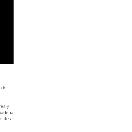
a lo
res y
 cadena
ente a
e