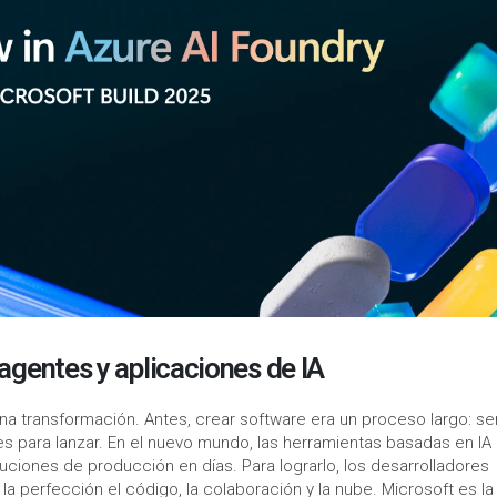
 agentes y aplicaciones de IA
na transformación. Antes, crear software era un proceso largo: 
res para lanzar. En el nuevo mundo, las herramientas basadas en IA
luciones de producción en días. Para lograrlo, los desarrolladores
a perfección el código, la colaboración y la nube. Microsoft es la