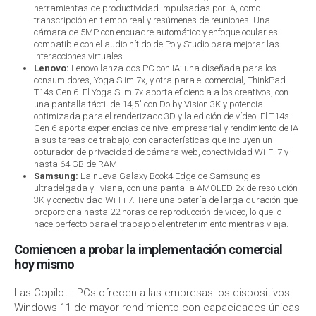
herramientas de productividad impulsadas por IA, como
transcripción en tiempo real y resúmenes de reuniones. Una
cámara de 5MP con encuadre automático y enfoque ocular es
compatible con el audio nítido de Poly Studio para mejorar las
interacciones virtuales.
Lenovo:
Lenovo lanza dos PC con IA: una diseñada para los
consumidores, Yoga Slim 7x, y otra para el comercial, ThinkPad
T14s Gen 6. El Yoga Slim 7x aporta eficiencia a los creativos, con
una pantalla táctil de 14,5″ con Dolby Vision 3K y potencia
optimizada para el renderizado 3D y la edición de vídeo. El T14s
Gen 6 aporta experiencias de nivel empresarial y rendimiento de IA
a sus tareas de trabajo, con características que incluyen un
obturador de privacidad de cámara web, conectividad Wi-Fi 7 y
hasta 64 GB de RAM.
Samsung:
La nueva Galaxy Book4 Edge de Samsung es
ultradelgada y liviana, con una pantalla AMOLED 2x de resolución
3K y conectividad Wi-Fi 7. Tiene una batería de larga duración que
proporciona hasta 22 horas de reproducción de video, lo que lo
hace perfecto para el trabajo o el entretenimiento mientras viaja.
Comiencen a probar la implementación comercial
hoy mismo
Las Copilot+ PCs ofrecen a las empresas los dispositivos
Windows 11 de mayor rendimiento con capacidades únicas