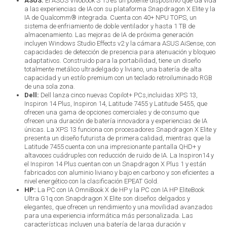
ASUS:
El ASUS Vivobook S 15 es un potente dispositivo que da vida
a las experiencias de IA con su plataforma Snapdragon X Elite y la
IA de Qualcomm® integrada. Cuenta con 40+ NPU TOPS, un
sistema de enfriamiento de doble ventilador y hasta 1 TB de
almacenamiento. Las mejoras de IA de próxima generación
incluyen Windows Studio Effects v2 y la cámara ASUS AiSense, con
capacidades de detección de presencia para atenuación y bloqueo
adaptativos. Construido para la portabilidad, tiene un diseño
totalmente metálico ultradelgado y liviano, una batería de alta
capacidad y un estilo premium con un teclado retroiluminado RGB
de una sola zona.
Dell:
Dell lanza cinco nuevas Copilot+ PCs,incluidas XPS 13,
Inspiron 14 Plus, Inspiron 14, Latitude 7455 y Latitude 5455, que
ofrecen una gama de opciones comerciales y de consumo que
ofrecen una duración de batería innovadora y experiencias de IA
únicas. La XPS 13 funciona con procesadores Snapdragon X Elite y
presenta un diseño futurista de primera calidad, mientras que la
Latitude 7455 cuenta con una impresionante pantalla QHD+ y
altavoces cuádruples con reducción de ruido de IA. La Inspiron14 y
el Inspiron 14 Plus cuentan con un Snapdragon X Plus 1 y están
fabricados con aluminio liviano y bajo en carbono y son eficientes a
nivel energético con la clasificación EPEAT Gold.
HP:
La PC con IA OmniBook X de HP y la PC con IA HP EliteBook
Ultra G1q con Snapdragon X Elite son diseños delgados y
elegantes, que ofrecen un rendimiento y una movilidad avanzados
para una experiencia informática más personalizada. Las
características incluyen una batería de larga duración y