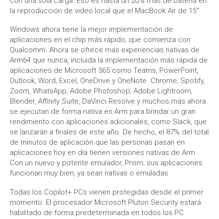
con una sola carga. Eso es hasta un 20% más de batería en
la reproducción de video local que el MacBook Air de 15″.
Windows ahora tiene la mejor implementación de
aplicaciones en el chip más rápido, que comienza con
Qualcomm. Ahora se ofrece más experiencias nativas de
Arm64 que nunca, incluida la implementación más rápida de
aplicaciones de Microsoft 365 como Teams, PowerPoint,
Outlook, Word, Excel, OneDrive y OneNote. Chrome, Spotify,
Zoom, WhatsApp, Adobe Photoshop, Adobe Lightroom,
Blender, Affinity Suite, DaVinci Resolve y muchos más ahora
se ejecutan de forma nativa en Arm para brindar un gran
rendimiento con aplicaciones adicionales, como Slack, que
se lanzarán a finales de este año. De hecho, el 87% del total
de minutos de aplicación que las personas pasan en
aplicaciones hoy en día tienen versiones nativas de Arm.
Con un nuevo y potente emulador, Prism, sus aplicaciones
funcionan muy bien, ya sean nativas o emuladas.
Todas los Copilot+ PCs vienen protegidas desde el primer
momento. El procesador Microsoft Pluton Security estará
habilitado de forma predeterminada en todos los PC