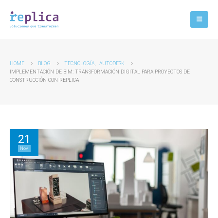
HOME
BLOG
TECNOLOGÍA
,
AUTODESK
IMPLEMENTACIÓN DE BIM: TRANSFORMACIÓN DIGITAL PARA PROYECTOS DE
CONSTRUCCIÓN CON REPLICA
21
Nov