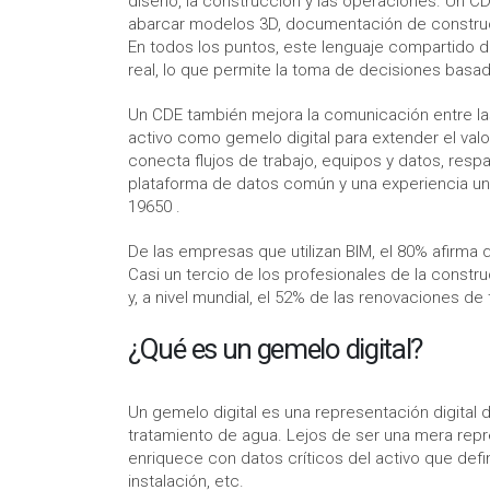
diseño, la construcción y las operaciones. Un C
abarcar modelos 3D, documentación de construc
En todos los puntos, este lenguaje compartido d
real, lo que permite la toma de decisiones basad
Un CDE también mejora la comunicación entre las
activo como gemelo digital para extender el val
conecta flujos de trabajo, equipos y datos, resp
plataforma de datos común y una experiencia uni
19650 .
De las empresas que utilizan BIM, el 80% afirma 
Casi un tercio de los profesionales de la const
y, a nivel mundial, el 52% de las renovaciones d
¿Qué es un gemelo digital?
Un gemelo digital es una representación digital de
tratamiento de agua. Lejos de ser una mera repre
enriquece con datos críticos del activo que defin
instalación, etc.