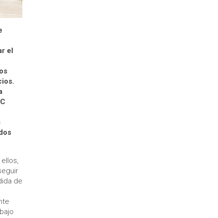
e
r el
hos
ios.
a
EC
s
odos
ellos,
seguir
dida de
nte
abajo