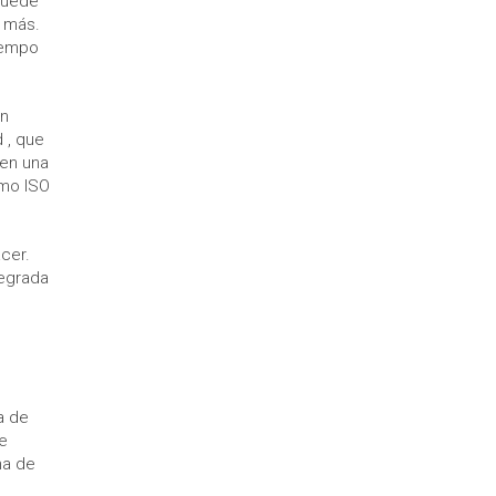
 puede
 más.
iempo
un
 , que
 en una
omo ISO
cer.
tegrada
a de
se
ha de