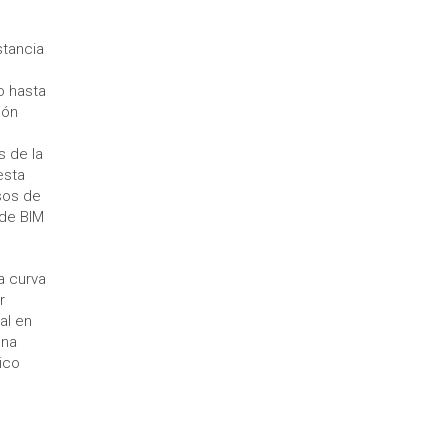
stancia
o hasta
ión
s de la
esta
sos de
 de BIM
a curva
r
al en
una
ico