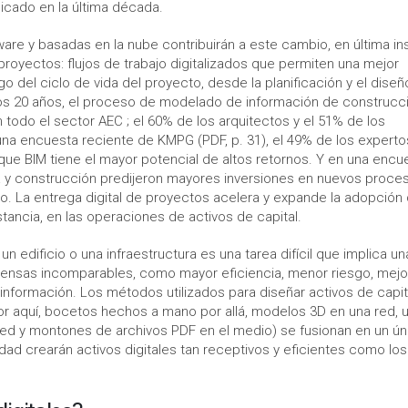
icado en la última década.
e y basadas en la nube contribuirán a este cambio, en última in
proyectos: flujos de trabajo digitalizados que permiten una mejor
go del ciclo de vida del proyecto, desde la planificación y el diseñ
imos 20 años, el proceso de modelado de información de construcc
n todo el sector AEC ; el 60% de los arquitectos y el 51% de los
 una encuesta reciente de KMPG (PDF, p. 31), el 49% de los experto
que BIM tiene el mayor potencial de altos retornos. Y en una encu
ría y construcción predijeron mayores inversiones en nuevos proce
o. La entrega digital de proyectos acelera y expande la adopción
stancia, en las operaciones de activos de capital.
n edificio o una infraestructura es una tarea difícil que implica un
ensas incomparables, como mayor eficiencia, menor riesgo, mejo
 información. Los métodos utilizados para diseñar activos de capit
or aquí, bocetos hechos a mano por allá, modelos 3D en una red, 
red y montones de archivos PDF en el medio) se fusionan en un ún
idad crearán activos digitales tan receptivos y eficientes como los