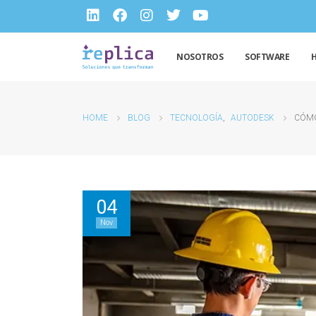
NOSOTROS
SOFTWARE
HOME
BLOG
TECNOLOGÍA
,
AUTODESK
CÓMO
04
Nov