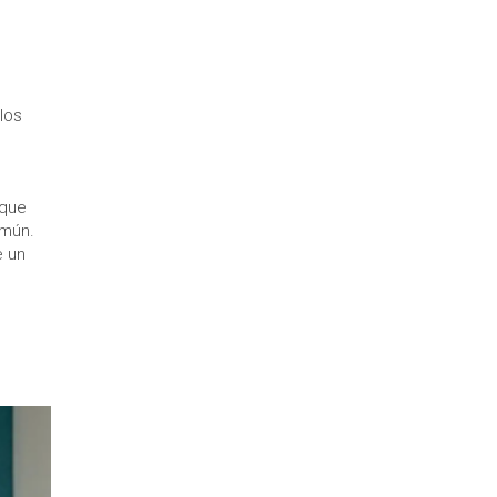
 los
 que
omún.
e un