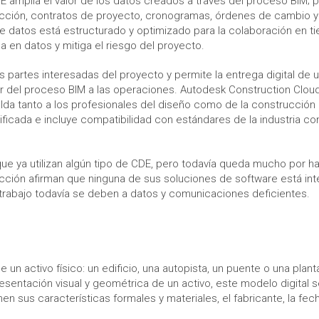
DE amplía el valor de los datos creados a través del proceso BIM;
ción, contratos de proyecto, cronogramas, órdenes de cambio y
e datos está estructurado y optimizado para la colaboración en t
a en datos y mitiga el riesgo del proyecto.
 partes interesadas del proyecto y permite la entrega digital de 
or del proceso BIM a las operaciones. Autodesk Construction Cloud
alda tanto a los profesionales del diseño como de la construcción
ficada e incluye compatibilidad con estándares de la industria c
que ya utilizan algún tipo de CDE, pero todavía queda mucho por ha
rucción afirman que ninguna de sus soluciones de software está in
e trabajo todavía se deben a datos y comunicaciones deficientes.
 un activo físico: un edificio, una autopista, un puente o una plant
sentación visual y geométrica de un activo, este modelo digital 
en sus características formales y materiales, el fabricante, la fec