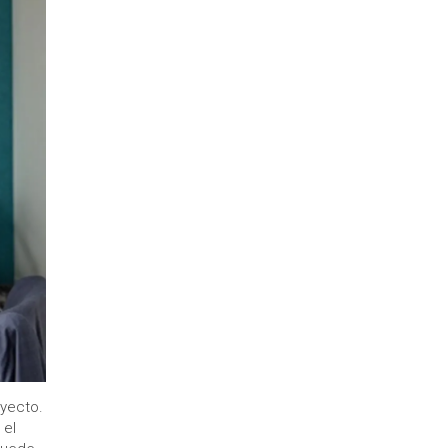
oyecto.
 el