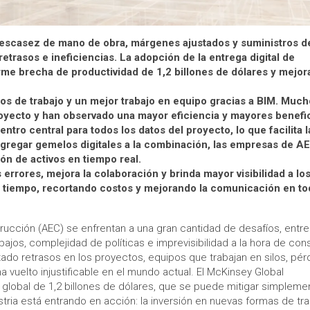
escasez de mano de obra, márgenes ajustados y suministros d
etrasos e ineficiencias. La adopción de la entrega digital de
me brecha de productividad de 1,2 billones de dólares y mejora
ujos de trabajo y un mejor trabajo en equipo gracias a BIM. Muc
oyecto y han observado una mayor eficiencia y mayores benefic
ro central para todos los datos del proyecto, lo que facilita l
agregar gemelos digitales a la combinación, las empresas de A
ión de activos en tiempo real.
 errores, mejora la colaboración y brinda mayor visibilidad a lo
 tiempo, recortando costos y mejorando la comunicación en t
rucción (AEC) se enfrentan a una gran cantidad de desafíos, entre 
jos, complejidad de políticas e imprevisibilidad a la hora de con
ado retrasos en los proyectos, equipos que trabajan en silos, pér
 vuelto injustificable en el mundo actual. El McKinsey Global
 global de 1,2 billones de dólares, que se puede mitigar simpleme
stria está entrando en acción: la inversión en nuevas formas de tr