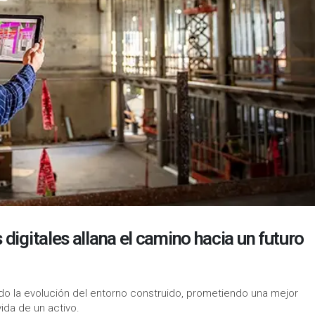
digitales allana el camino hacia un futuro
do la evolución del entorno construido, prometiendo una mejor
ida de un activo.