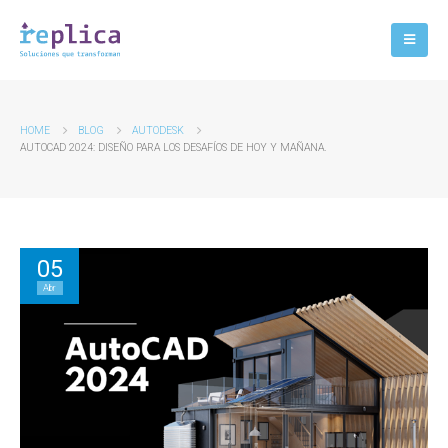
HOME
BLOG
AUTODESK
AUTOCAD 2024: DISEÑO PARA LOS DESAFÍOS DE HOY Y MAÑANA.
05
Abr