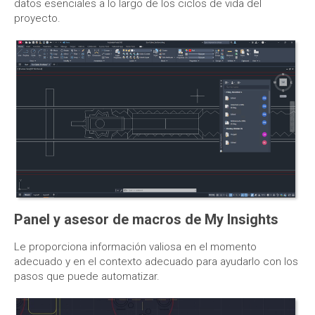
datos esenciales a lo largo de los ciclos de vida del
proyecto.
Panel y asesor de macros de My Insights
Le proporciona información valiosa en el momento
adecuado y en el contexto adecuado para ayudarlo con los
pasos que puede automatizar.