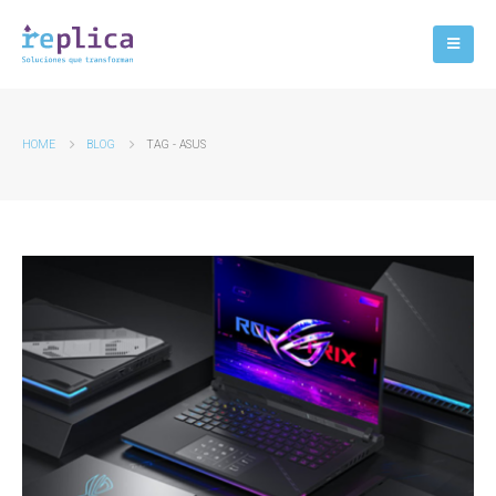
HOME
BLOG
TAG -
ASUS